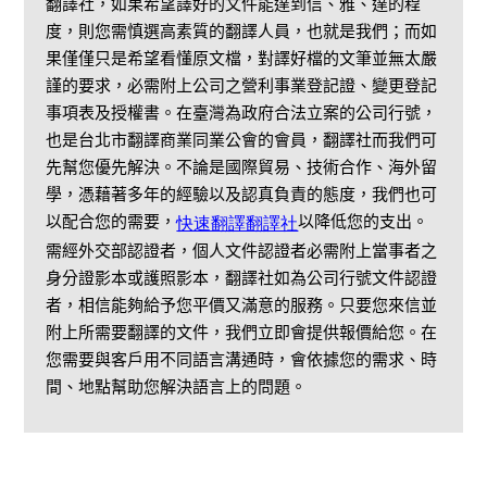
翻譯社
，如果希望譯好的文件能達到信、雅、達的程
度，則您需慎選高素質的翻譯人員，也就是我們；而如
果僅僅只是希望看懂原文檔，對譯好檔的文筆並無太嚴
謹的要求，必需附上公司之營利事業登記證、變更登記
事項表及授權書。在臺灣為政府合法立案的公司行號，
也是台北市翻譯商業同業公會的會員，翻譯社而我們可
先幫您優先解決。不論是國際貿易、技術合作、海外留
學，憑藉著多年的經驗以及認真負責的態度，我們也可
以配合您的需要，
以降低您的支出。
快速翻譯翻譯社
需經外交部認證者，個人文件認證者必需附上當事者之
身分證影本或護照影本，翻譯社如為公司行號文件認證
者，相信能夠給予您平價又滿意的服務。只要您來信並
附上所需要翻譯的文件，我們立即會提供報價給您。在
您需要與客戶用不同語言溝通時，會依據您的需求、時
間、地點幫助您解決語言上的問題。